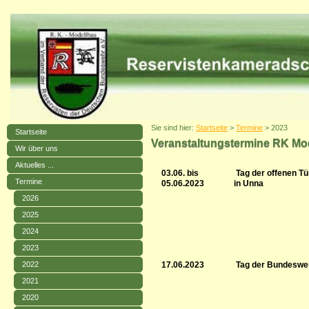
Sie sind hier:
Startseite
>
Termine
> 2023
Startseite
Veranstaltungstermine RK Mo
Wir über uns
Aktuelles ...
03.06. bis
Tag der offenen Tü
Termine
05.06.2023
in Unna
2026
2025
2024
2023
17.06.2023
Tag der Bundeswe
2022
2021
2020