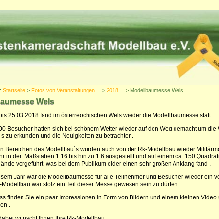
r:
Startseite
>
Fotos von Veranstaltungen ...
>
2018 ...
> Modellbaumesse Wels
baumesse Wels
bis 25.03.2018 fand im österreochischen Wels wieder die Modellbaumesse statt .
0 Besucher hatten sich bei schönem Wetter wieder auf den Weg gemacht um die 
s zu erkunden und die Neuigkeiten zu betrachten.
n Bereichen des Modellbau´s wurden auch von der Rk-Modellbau wieder Militärmo
 in den Maßstäben 1:16 bis hin zu 1:6 ausgestellt und auf einem ca. 150 Quadrat
ände vorgeführt, was bei dem Publikum eider einen sehr großen Anklang fand .
esem Jahr war die Modellbaumesse für alle Teilnehmer und Besucher wieder ein vol
-Modellbau war stolz ein Teil dieser Messe gewesen sein zu dürfen.
ss finden Sie ein paar Impressionen in Form von Bildern und einem kleinen Video
en .
dabei wünscht Ihnen Ihre Rk-Modellbau