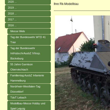
2020 ...
Ihre Rk-Modellbau
2019 ...
--------------------------------------------------------
2018 ...
2017 ...
2016 ...
Messe Wels
Tag der Bundeswehr WTD 41
Trier
Tag der Bundeswehr
IntHubschrAusbZ IVInsp.
Bückeburg
55 Jahre Garnison
Oberviechtach
Familientag AusbZ Infanterie
Hammelburg
Nordrhein-Westfalen-Tag
Düsseldorf
TdoT Lebach
Modellbau-Messe Hobby und
Spiel Leipzig