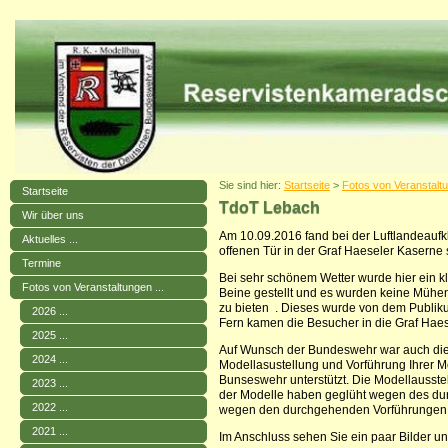
Sie sind hier:
Startseite
>
Fotos von Veranstaltu
Startseite
TdoT Lebach
Wir über uns
Am 10.09.2016 fand bei der Luftlandeauf
Aktuelles ...
offenen Tür in der Graf Haeseler Kaserne s
Termine
Bei sehr schönem Wetter wurde hier ein k
Fotos von Veranstaltungen ...
Beine gestellt und es wurden keine Mühen
zu bieten . Dieses wurde von dem Publi
2026 ...
Fern kamen die Besucher in die Graf Haes
2025 ...
Auf Wunsch der Bundeswehr war auch die 
2024 ...
Modellasustellung und Vorführung Ihrer M
Bunseswehr unterstützt. Die Modellausst
2023 ...
der Modelle haben geglüht wegen des dur
2022 ...
wegen den durchgehenden Vorführungen 
2021 ...
Im Anschluss sehen Sie ein paar Bilder u