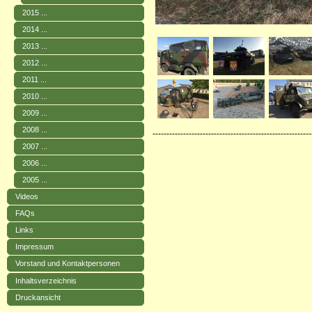
2015 ...
2014 ...
2013 ...
2012 ...
2011 ...
2010 ...
2009 ...
2008 ...
---------------------------------------------------------
2007 ...
2006 ...
2005 ...
Videos
FAQs
Links
Impressum
Vorstand und Kontaktpersonen
Inhaltsverzeichnis
Druckansicht