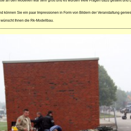
sse an den Modellen war sehr groß und es wurden viele Fragen dazu gestellt und 
d können Sie ein paar Impressionen in Form von Bildern der Veranstaltung genie
 wünscht Ihnen die Rk-Modellbau.
----------------------------------------------------------------------------------------------------------------