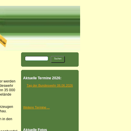
Aktuelle Termine 2026:
er werden
ndeswehr
Tag der Bundeswehr 06.06.2026
nn 35 000
Gelände
hrzeugen
Weitere Termine ...
hau.
n in den
Aktuelle Fotos