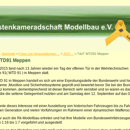
r:
Startseite
>
Fotos von Veranstaltungen ...
>
2015 ...
> TdoT WTD91 Meppen
TD91 Meppen
2015 fand nach 13 Jahren wieder ein Tag der offenen Tür in der Wehrtechnischen
le 91( WTD 91 ) in Meppen statt.
D 91 in Meppen handelt es sich um eine Erprobungsstelle der Bundeswehr und hi
eme ,Munition und Sicherheitssysteme geprüft und bewertet bevor Sie bei der Bu
z kommen ,dementsprechend ist dieser Bereich sehr sensibel und so waren es da
die die seltene Gelegenheit nutzten und am Samstag den 12. September auf das 
rde dieses Interesse mit einer Ausstellung von historischen Fahrzeugen bis zu Fa
ten Generation und vielen Vorführungen im Rahmenn einer dynamischen Waffensc
 auch die Rk-Modellbau ertreten und hat Ihre Modelle von Bundeswehrfahrzeuge
1:16 bis 1:7 vorgeführt und ausgestellt.