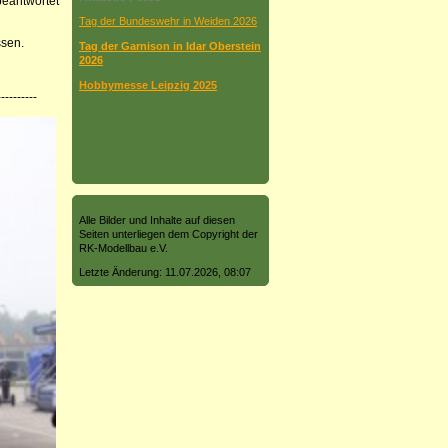
beantwortet
Tag der Bundeswehr in Weiden 2026
ssen.
Tag der Garnison in Idar Oberstein
2026
Hobbymesse Leipzig 2025
----------
Alle Bilder und Inhalte auf diesen
Seiten unterliegen dem Copyright der
RK-Modellbau e.V.
Letzte Änderung: 11.07.2026, 08:07