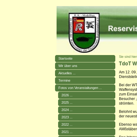
Sie sind hie
Startseite
TdoT W
Wir über uns
Am 12. 09.
Aktuelles ...
Dienststel
Termine
Bei der WT
Fotos von Veranstaltungen ...
Waffensyst
zum Einsat
2026 ...
Besucher ,
2025 ...
strömten.
2024 ...
Belohnt wu
der neues
2023 ...
Ebenso war
2022 ...
AMßstäben 
2021 ...