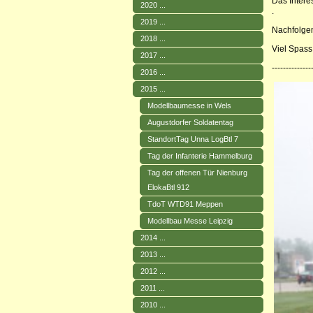
Das Intere
2020 ...
.
2019 ...
Nachfolgen
2018 ...
Viel Spass
2017 ...
--------------
2016 ...
2015 ...
Modellbaumesse in Wels
Augustdorfer Soldatentag
StandortTag Unna LogBtl 7
Tag der Infanterie Hammelburg
Tag der offenen Tür Nienburg
ElokaBtl 912
TdoT WTD91 Meppen
Modellbau Messe Leipzig
2014 ...
2013 ...
2012 ...
2011 ...
2010 ...