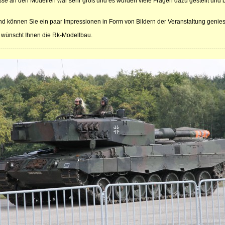
sse an den Modellen war sehr groß und es wurden viele Fragen dazu gestellt und 
d können Sie ein paar Impressionen in Form von Bildern der Veranstaltung genie
 wünscht Ihnen die Rk-Modellbau.
----------------------------------------------------------------------------------------------------------------