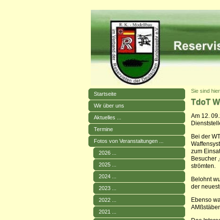
Sie sind hie
Startseite
TdoT W
Wir über uns
Am 12. 09.
Aktuelles ...
Dienststel
Termine
Bei der WT
Fotos von Veranstaltungen ...
Waffensyst
zum Einsat
2026 ...
Besucher ,
2025 ...
strömten.
2024 ...
Belohnt wu
der neues
2023 ...
Ebenso war
2022 ...
AMßstäben 
2021 ...