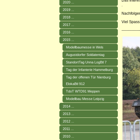
Das Intere
2020 ...
.
2019 ...
Nachfolgen
2018 ...
Viel Spass
2017 ...
--------------
2016 ...
2015 ...
Modellbaumesse in Wels
Augustdorfer Soldatentag
StandortTag Unna LogBtl 7
Tag der Infanterie Hammelburg
Tag der offenen Tür Nienburg
ElokaBtl 912
TdoT WTD91 Meppen
Modellbau Messe Leipzig
2014 ...
2013 ...
2012 ...
2011 ...
2010 ...