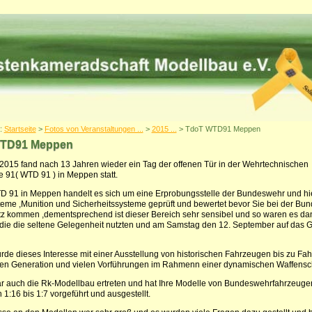
r:
Startseite
>
Fotos von Veranstaltungen ...
>
2015 ...
> TdoT WTD91 Meppen
TD91 Meppen
2015 fand nach 13 Jahren wieder ein Tag der offenen Tür in der Wehrtechnischen
le 91( WTD 91 ) in Meppen statt.
D 91 in Meppen handelt es sich um eine Erprobungsstelle der Bundeswehr und hi
eme ,Munition und Sicherheitssysteme geprüft und bewertet bevor Sie bei der Bu
z kommen ,dementsprechend ist dieser Bereich sehr sensibel und so waren es da
die die seltene Gelegenheit nutzten und am Samstag den 12. September auf das 
rde dieses Interesse mit einer Ausstellung von historischen Fahrzeugen bis zu Fa
ten Generation und vielen Vorführungen im Rahmenn einer dynamischen Waffensc
 auch die Rk-Modellbau ertreten und hat Ihre Modelle von Bundeswehrfahrzeuge
1:16 bis 1:7 vorgeführt und ausgestellt.