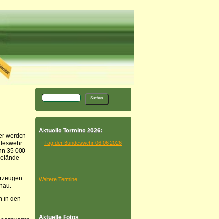
Aktuelle Termine 2026:
er werden
ndeswehr
Tag der Bundeswehr 06.06.2026
nn 35 000
Gelände
hrzeugen
Weitere Termine ...
hau.
n in den
Aktuelle Fotos