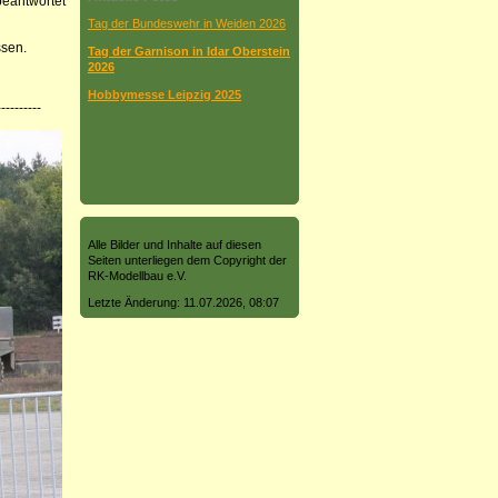
beantwortet
Tag der Bundeswehr in Weiden 2026
ssen.
Tag der Garnison in Idar Oberstein
2026
Hobbymesse Leipzig 2025
----------
Alle Bilder und Inhalte auf diesen
Seiten unterliegen dem Copyright der
RK-Modellbau e.V.
Letzte Änderung: 11.07.2026, 08:07