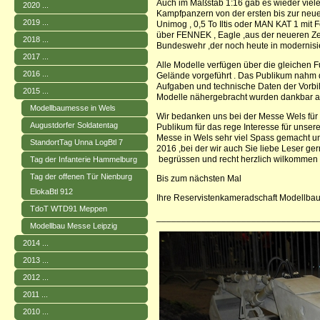
Auch im Maßstab 1:16 gab es wieder viel
2020 ...
Kampfpanzern von der ersten bis zur neue
2019 ...
Unimog , 0,5 To Iltis oder MAN KAT 1 mit
über FENNEK , Eagle ,aus der neueren Zei
2018 ...
Bundeswehr ,der noch heute in modernisie
2017 ...
Alle Modelle verfügen über die gleichen 
2016 ...
Gelände vorgeführt . Das Publikum nahm di
Aufgaben und technische Daten der Vorbi
2015 ...
Modelle nähergebracht wurden dankbar an
Modellbaumesse in Wels
Wir bedanken uns bei der Messe Wels für 
Augustdorfer Soldatentag
Publikum für das rege Interesse für unsere
Messe in Wels sehr viel Spass gemacht un
StandortTag Unna LogBtl 7
2016 ,bei der wir auch Sie liebe Leser 
begrüssen und recht herzlich wilkommen
Tag der Infanterie Hammelburg
Tag der offenen Tür Nienburg
Bis zum nächsten Mal
ElokaBtl 912
Ihre Reservistenkameradschaft Modellba
TdoT WTD91 Meppen
________________________________
Modellbau Messe Leipzig
2014 ...
2013 ...
2012 ...
2011 ...
2010 ...