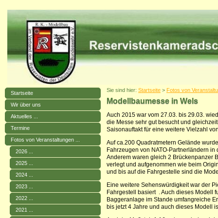
Sie sind hier:
Startseite
>
Fotos von Veranstaltu
Startseite
Modellbaumesse in Wels
Wir über uns
Auch 2015 war vom 27.03. bis 29.03. wie
Aktuelles ...
die Messe sehr gut besucht und gleichzei
Termine
Saisonauftakt für eine weitere Vielzahl v
Fotos von Veranstaltungen ...
Auf ca.200 Quadratmetern Gelände wurd
Fahrzeugen von NATO-Partnerländern in de
2026 ...
Anderem waren gleich 2 Brückenpanzer B
2025 ...
verlegt und aufgenommen wie beim Origina
und bis auf die Fahrgestelle sind die Mod
2024 ...
Eine weitere Sehenswürdigkeit war der Pi
2023 ...
Fahrgestell basiert . Auch dieses Modell fu
2022 ...
Baggeranlage im Stande umfangreiche Erd
bis jetzt 4 Jahre und auch dieses Modell i
2021 ...