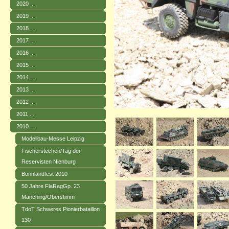
2020 ...
2019 ...
2018 ...
2017 ...
2016 ...
2015 ...
2014 ...
2013 ...
2012 ...
2011 ...
2010 ...
Modellbau-Messe Leipzig
Fischerstechen/Tag der
Reservisten Nienburg
Bonnlandfest 2010
50 Jahre FlaRagGp. 23
Manching/Oberstimm
TdoT Schweres Pionierbataillon
130