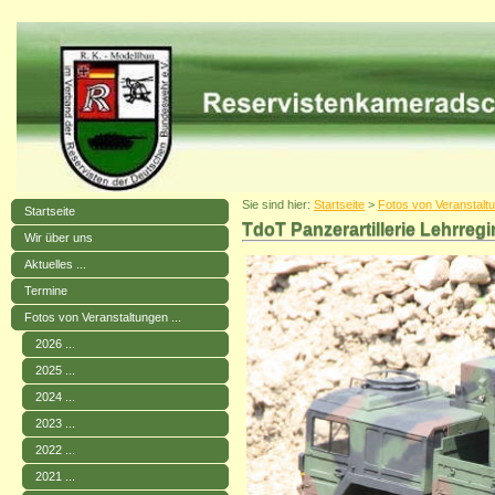
Sie sind hier:
Startseite
>
Fotos von Veranstaltu
Startseite
TdoT Panzerartillerie Lehrreg
Wir über uns
Aktuelles ...
Termine
Fotos von Veranstaltungen ...
2026 ...
2025 ...
2024 ...
2023 ...
2022 ...
2021 ...