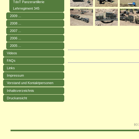
TdoT Panzerartillerie
Lehrregiment 345
2009 ...
2008 ...
2007 ...
2006 ...
2005 ...
Videos
FAQs
Links
Impressum
Vorstand und Kontaktpersonen
Inhaltsverzeichnis
Druckansicht
(c)