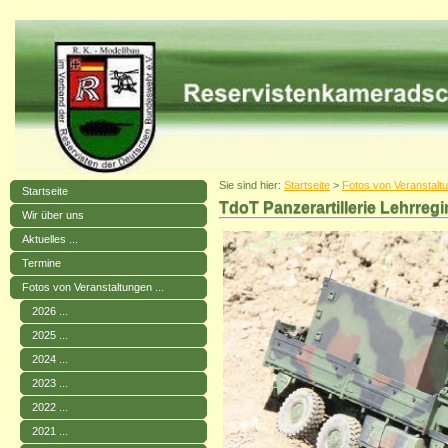
Sie sind hier:
Startseite
>
Fotos von Veranstaltu
Startseite
TdoT Panzerartillerie Lehrreg
Wir über uns
Aktuelles ...
Termine
Fotos von Veranstaltungen ...
2026 ...
2025 ...
2024 ...
2023 ...
2022 ...
2021 ...