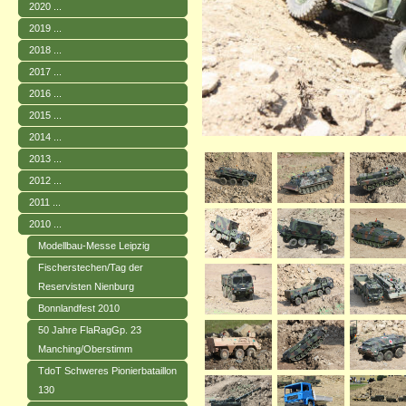
2020 ...
2019 ...
2018 ...
2017 ...
2016 ...
2015 ...
2014 ...
2013 ...
2012 ...
2011 ...
2010 ...
Modellbau-Messe Leipzig
Fischerstechen/Tag der
Reservisten Nienburg
Bonnlandfest 2010
50 Jahre FlaRagGp. 23
Manching/Oberstimm
TdoT Schweres Pionierbataillon
130