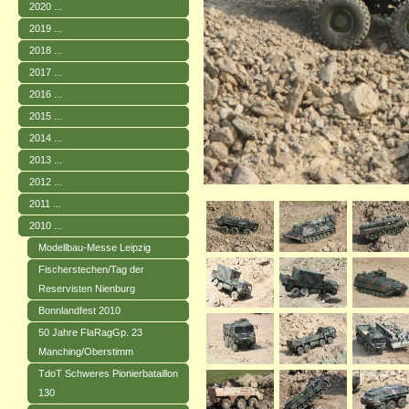
2020 ...
2019 ...
2018 ...
2017 ...
2016 ...
2015 ...
2014 ...
2013 ...
2012 ...
2011 ...
2010 ...
Modellbau-Messe Leipzig
Fischerstechen/Tag der
Reservisten Nienburg
Bonnlandfest 2010
50 Jahre FlaRagGp. 23
Manching/Oberstimm
TdoT Schweres Pionierbataillon
130