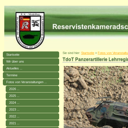
Sie sind hier:
Startseite
>
Fotos von Veranstaltu
Startseite
TdoT Panzerartillerie Lehrreg
Wir über uns
Aktuelles ...
Termine
Fotos von Veranstaltungen ...
2026 ...
2025 ...
2024 ...
2023 ...
2022 ...
2021 ...