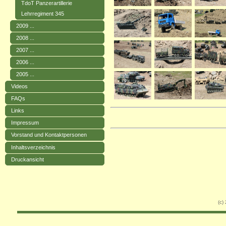
TdoT Panzerartillerie
Lehrregiment 345
2009 ...
2008 ...
2007 ...
2006 ...
2005 ...
Videos
FAQs
Links
Impressum
Vorstand und Kontaktpersonen
Inhaltsverzeichnis
Druckansicht
(c)