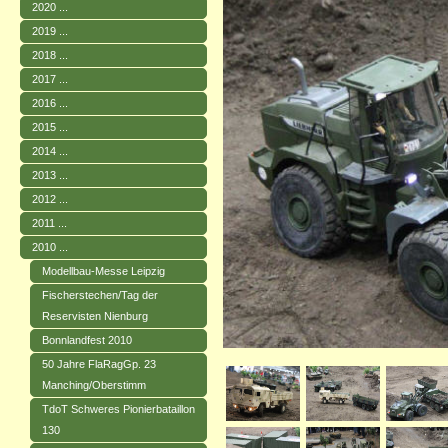
2020 ...
2019 ...
2018 ...
2017 ...
2016 ...
2015 ...
2014 ...
2013 ...
2012 ...
2011 ...
2010 ...
Modellbau-Messe Leipzig
Fischerstechen/Tag der
Reservisten Nienburg
Bonnlandfest 2010
50 Jahre FlaRagGp. 23
Manching/Oberstimm
TdoT Schweres Pionierbataillon
130