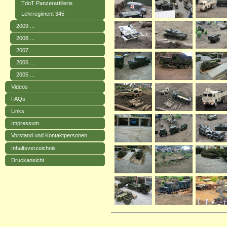
TdoT Panzerartillerie
Lehrregiment 345
2009 ...
2008 ...
2007 ...
2006 ...
2005 ...
Videos
FAQs
Links
Impressum
Vorstand und Kontaktpersonen
Inhaltsverzeichnis
Druckansicht