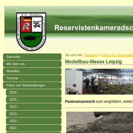
Sie sind hier:
Startseite
>
Fotos von Veranstaltu
Startseite
Modellbau-Messe Leipzig
Wir über uns
Aktuelles ...
Termine
Fotos von Veranstaltungen ...
2026 ...
2025 ...
Panoramaansicht
zum vergrößern, ankli
2024 ...
2023 ...
2022 ...
2021 ...