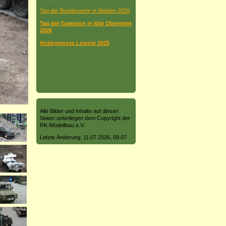
Tag der Bundeswehr in Weiden 2026
Tag der Garnison in Idar Oberstein
2026
Hobbymesse Leipzig 2025
Alle Bilder und Inhalte auf diesen
Seiten unterliegen dem Copyright der
RK-Modellbau e.V.
Letzte Änderung: 11.07.2026, 08:07