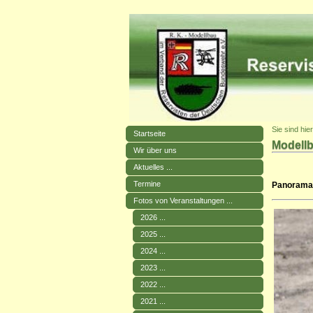
Sie sind hie
Startseite
Modellb
Wir über uns
Aktuelles ...
Termine
Panorama
Fotos von Veranstaltungen ...
2026 ...
2025 ...
2024 ...
2023 ...
2022 ...
2021 ...