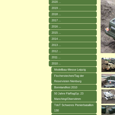
2020 ...
2019 ...
2018 ...
2017 ...
2016 ...
2015 ...
2014 ...
2013 ...
2012 ...
2011 ...
2010 ...
Modellbau-Messe Leipzig
Fischerstechen/Tag der
Reservisten Nienburg
Bonnlandfest 2010
50 Jahre FlaRagGp. 23
Manching/Oberstimm
TdoT Schweres Pionierbataillon
130