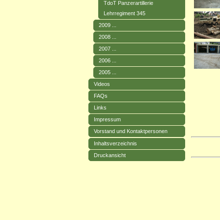
TdoT Panzerartillerie
Lehrregiment 345
2009 ...
2008 ...
2007 ...
2006 ...
2005 ...
Videos
FAQs
Links
Impressum
Vorstand und Kontaktpersonen
Inhaltsverzeichnis
Druckansicht