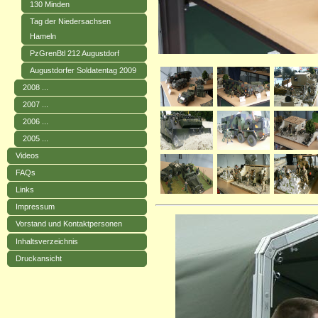
130 Minden
Tag der Niedersachsen
Hameln
PzGrenBtl 212 Augustdorf
Augustdorfer Soldatentag 2009
2008 ...
2007 ...
2006 ...
2005 ...
Videos
FAQs
Links
Impressum
Vorstand und Kontaktpersonen
Inhaltsverzeichnis
Druckansicht