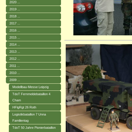
2020 ...
2019 ...
2018 ...
2017 ...
2016 ...
2015 ...
2014 ...
2013 ...
2012 ...
2011 ...
2010 ...
2009 ...
Modellbau-Messe Leipzig
TdoT Fernmeldebataillon 4
Cham
HFlgRgt 26 Roth
Logistikbataillon 7 Unna
Familientag
TdoT 50 Jahre Pionierbataillon