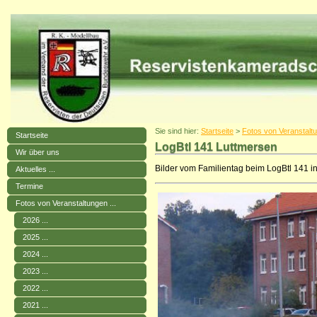
Sie sind hier:
Startseite
>
Fotos von Veranstaltu
Startseite
LogBtl 141 Luttmersen
Wir über uns
Bilder vom Familientag beim LogBtl 141 i
Aktuelles ...
Termine
Fotos von Veranstaltungen ...
2026 ...
2025 ...
2024 ...
2023 ...
2022 ...
2021 ...