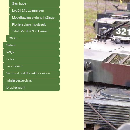
Steinhude
LogBtl 141 Luttmersen
Modellbauausstellung in Zingst
Pionierschule Ingolstadt
TdoT PzBtl 203 in Hemer
2005 ...
Videos
FAQs
Links
Impressum
Vorstand und Kontaktpersonen
Inhaltsverzeichnis
Druckansicht