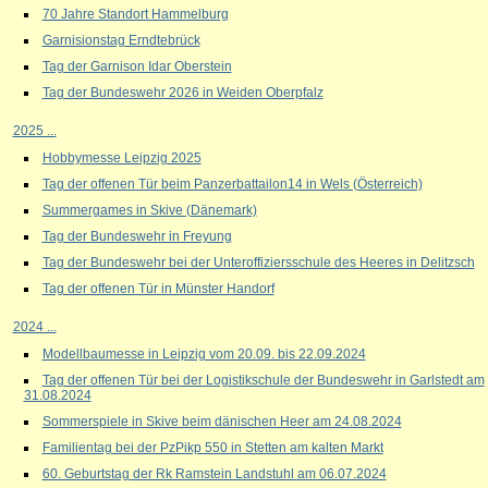
70 Jahre Standort Hammelburg
Garnisionstag Erndtebrück
Tag der Garnison Idar Oberstein
Tag der Bundeswehr 2026 in Weiden Oberpfalz
2025 ...
Hobbymesse Leipzig 2025
Tag der offenen Tür beim Panzerbattailon14 in Wels (Österreich)
Summergames in Skive (Dänemark)
Tag der Bundeswehr in Freyung
Tag der Bundeswehr bei der Unteroffiziersschule des Heeres in Delitzsch
Tag der offenen Tür in Münster Handorf
2024 ...
Modellbaumesse in Leipzig vom 20.09. bis 22.09.2024
Tag der offenen Tür bei der Logistikschule der Bundeswehr in Garlstedt am
31.08.2024
Sommerspiele in Skive beim dänischen Heer am 24.08.2024
Familientag bei der PzPikp 550 in Stetten am kalten Markt
60. Geburtstag der Rk Ramstein Landstuhl am 06.07.2024