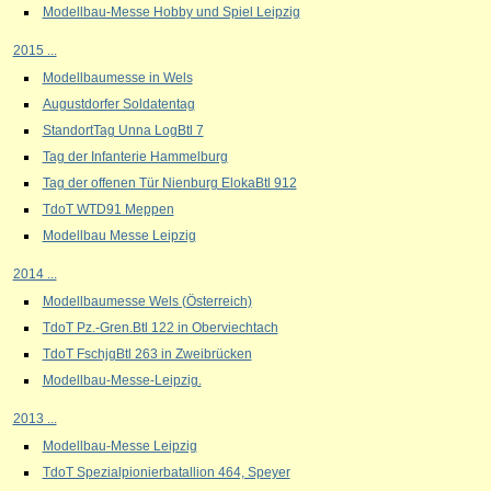
Modellbau-Messe Hobby und Spiel Leipzig
2015 ...
Modellbaumesse in Wels
Augustdorfer Soldatentag
StandortTag Unna LogBtl 7
Tag der Infanterie Hammelburg
Tag der offenen Tür Nienburg ElokaBtl 912
TdoT WTD91 Meppen
Modellbau Messe Leipzig
2014 ...
Modellbaumesse Wels (Österreich)
TdoT Pz.-Gren.Btl 122 in Oberviechtach
TdoT FschjgBtl 263 in Zweibrücken
Modellbau-Messe-Leipzig.
2013 ...
Modellbau-Messe Leipzig
TdoT Spezialpionierbatallion 464, Speyer