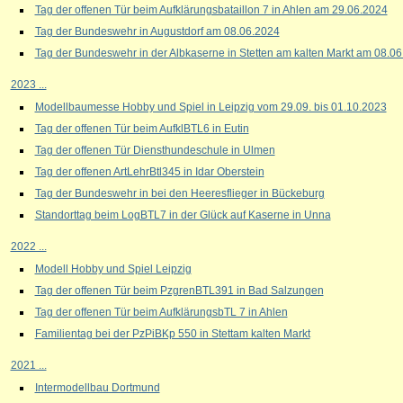
Tag der offenen Tür beim Aufklärungsbataillon 7 in Ahlen am 29.06.2024
Tag der Bundeswehr in Augustdorf am 08.06.2024
Tag der Bundeswehr in der Albkaserne in Stetten am kalten Markt am 08.0
2023 ...
Modellbaumesse Hobby und Spiel in Leipzig vom 29.09. bis 01.10.2023
Tag der offenen Tür beim AufklBTL6 in Eutin
Tag der offenen Tür Diensthundeschule in Ulmen
Tag der offenen ArtLehrBtl345 in Idar Oberstein
Tag der Bundeswehr in bei den Heeresflieger in Bückeburg
Standorttag beim LogBTL7 in der Glück auf Kaserne in Unna
2022 ...
Modell Hobby und Spiel Leipzig
Tag der offenen Tür beim PzgrenBTL391 in Bad Salzungen
Tag der offenen Tür beim AufklärungsbTL 7 in Ahlen
Familientag bei der PzPiBKp 550 in Stettam kalten Markt
2021 ...
Intermodellbau Dortmund