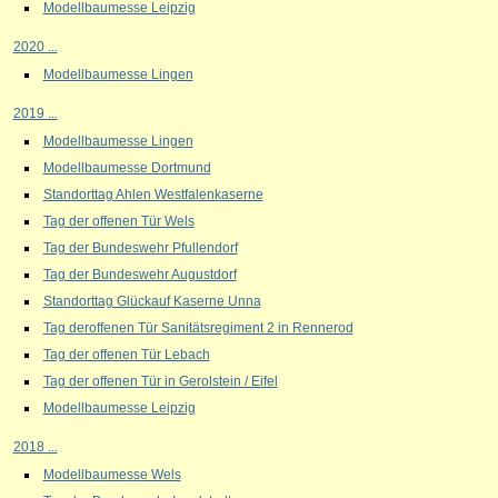
Modellbaumesse Leipzig
2020 ...
Modellbaumesse Lingen
2019 ...
Modellbaumesse Lingen
Modellbaumesse Dortmund
Standorttag Ahlen Westfalenkaserne
Tag der offenen Tür Wels
Tag der Bundeswehr Pfullendorf
Tag der Bundeswehr Augustdorf
Standorttag Glückauf Kaserne Unna
Tag deroffenen Tür Sanitätsregiment 2 in Rennerod
Tag der offenen Tür Lebach
Tag der offenen Tür in Gerolstein / Eifel
Modellbaumesse Leipzig
2018 ...
Modellbaumesse Wels