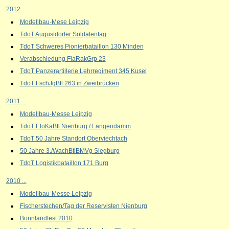
2012 ...
Modellbau-Mese Leipzig
TdoT Augustdorfer Soldatentag
TdoT Schweres Pionierbataillon 130 Minden
Verabschiedung FlaRakGrp 23
TdoT Panzerartillerie Lehrregiment 345 Kusel
TdoT FschJgBtl 263 in Zweibrücken
2011 ...
Modellbau-Messe Leipzig
TdoT EloKaBtl Nienburg / Langendamm
TdoT 50 Jahre Standort Oberviechtach
50 Jahre 3./WachBtlBMVg Siegburg
TdoT Logistikbataillon 171 Burg
2010 ...
Modellbau-Messe Leipzig
Fischerstechen/Tag der Reservisten Nienburg
Bonnlandfest 2010