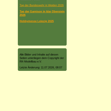
Tag der Bundeswehr in Weiden 2026
Tag der Garnison in Idar Oberstein
2026
Hobbymesse Leipzig 2025
Alle Bilder und Inhalte auf diesen
Seiten unterliegen dem Copyright der
RK-Modellbau e.V.
Letzte Änderung: 11.07.2026, 08:07