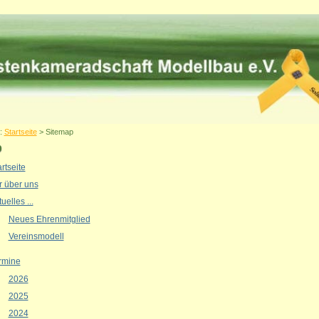
r:
Startseite
> Sitemap
p
rtseite
r über uns
uelles ...
Neues Ehrenmitglied
Vereinsmodell
rmine
2026
2025
2024