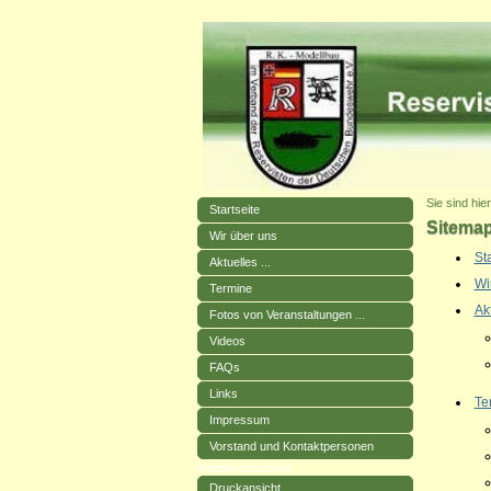
Sie sind hie
Startseite
Sitema
Wir über uns
Sta
Aktuelles ...
Wi
Termine
Akt
Fotos von Veranstaltungen ...
Videos
FAQs
Links
Te
Impressum
Vorstand und Kontaktpersonen
Inhaltsverzeichnis
Druckansicht