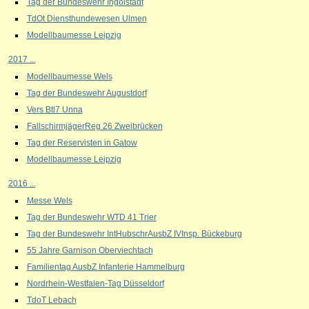
Tag der Bundeswehr Ingolstadt
TdOt Diensthundewesen Ulmen
Modellbaumesse Leipzig
2017 ...
Modellbaumesse Wels
Tag der Bundeswehr Augustdorf
Vers Btl7 Unna
FallschirmjägerReg 26 Zweibrücken
Tag der Reservisten in Gatow
Modellbaumesse Leipzig
2016 ...
Messe Wels
Tag der Bundeswehr WTD 41 Trier
Tag der Bundeswehr IntHubschrAusbZ IVInsp. Bückeburg
55 Jahre Garnison Oberviechtach
Familientag AusbZ Infanterie Hammelburg
Nordrhein-Westfalen-Tag Düsseldorf
TdoT Lebach